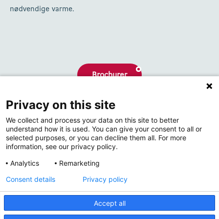
nødvendige varme.
Brochurer
Privacy on this site
Hvem er vi
We collect and process your data on this site to better
Kontakt
understand how it is used. You can give your consent to all or
selected purposes, or you can decline them all. For more
information, see our privacy policy.
Analytics
Remarketing
Consent details
Privacy policy
Accept all
© 2026 Thermrad