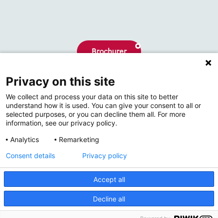
Brochurer
Privacy on this site
Hvem er vi
We collect and process your data on this site to better
Kontakt
understand how it is used. You can give your consent to all or
selected purposes, or you can decline them all. For more
information, see our privacy policy.
Analytics
Remarketing
Consent details
Privacy policy
Accept all
© 2026 Thermrad
Decline all
Cookiepolitik
Privatlivspolitik