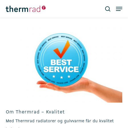
Skip
Men
to
search
main
Close
content
Menu
Om Thermrad – Kvalitet
Med Thermrad radiatorer og gulvvarme får du kvalitet